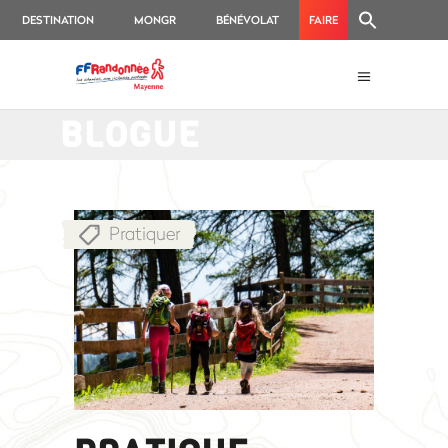
DESTINATION
MONGR
BÉNÉVOLAT
FAIRE
MAYENNE
UN
DON
BLOGUE
Pratiquer