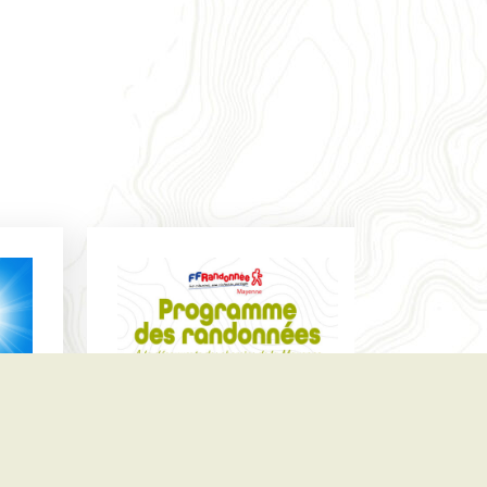
tégories
ETROUVEZ-NOUS SUR FACEBOOK
NOUVEAU GUIDE
UTILISATEUR DE
L’APPLICATION