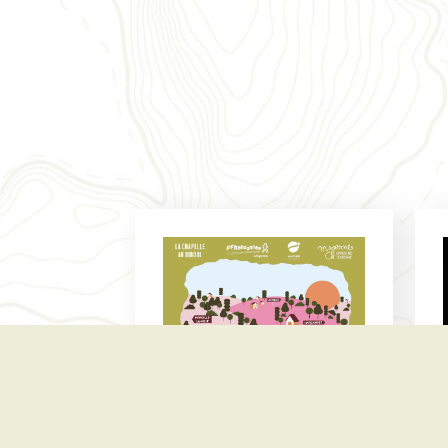
Loire-Atlantique
-
Maine-et-Loire
Sarthe
-
Vendée
Pays de la Loire
-
Fédération
LA TROUSSE DE
SECOURS DU