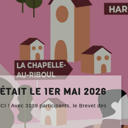
ICULE ET RANDONNÉE : Q
RENDRE
e, activités physiques attention aux fortes chale
re ! Alors que la France fait […]