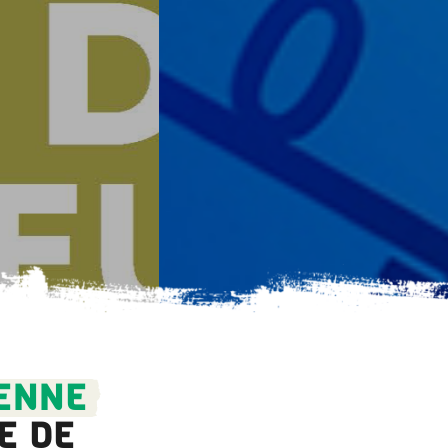
ENNE
E DE