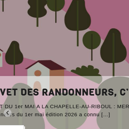
CAN
À P
Canicul
à prend